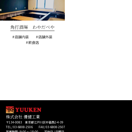
角打酒場 わやだべや
店舗内装
店舗外装
飲食店
株式会社 優健工業
〒134-0083 東京都江戸川区中葛西2-4-39
TEL / 03-6808-2506 FAX/ 03-6808-2507
営業時間 / 9:00 ～ 18:00 定休日 / 日曜日